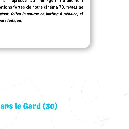
n à l’épreuve au mini-golf fraîchement
ations fortes de notre
cinéma 7D
,
tentez de
géant, faites la course en karting à pédales, et
ours ludique.
ans le Gard (30)