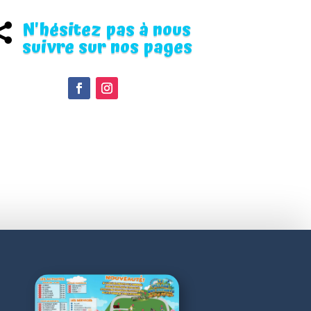
N'hésitez pas à nous

suivre sur nos pages