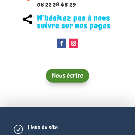
06 22 28 45 29
N'hésitez pas à nous

suivre sur nos pages
Nous écrire
Liens du site
R