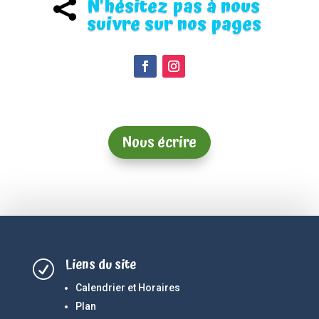
N'hésitez pas à nous

suivre sur nos pages
Nous écrire
Liens du site
R
Calendrier et Horaires
Plan