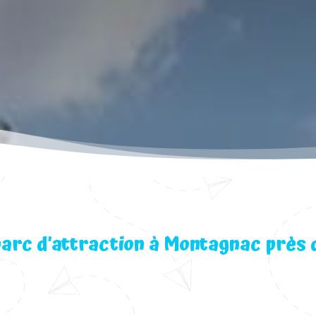
arc d’attraction à Montagnac près 