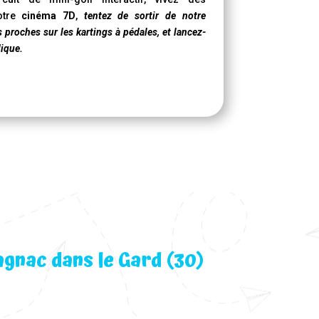
otre
cinéma 7D
,
tentez de sortir de notre
s proches sur les kartings à pédales, et lancez-
dique.
agnac dans le Gard (30)