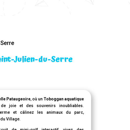
-Serre
int-Julien-du-Serre
lle Pataugeoire
, où un
Toboggan aquatique
de joie et des souvenirs inoubliables.
ferme et câlinez les animaux du parc,
du Village.
cuit de mini-golf interactif, vivez des