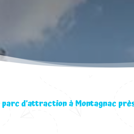
 parc d’attraction à Montagnac prè