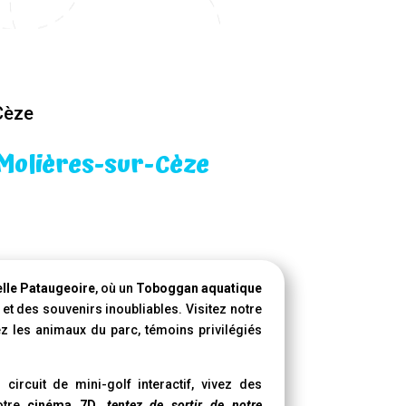
Cèze
 Molières-sur-Cèze
lle Pataugeoire
, où un
Toboggan aquatique
 et des souvenirs inoubliables. Visitez notre
ez les animaux du parc, témoins privilégiés
circuit de mini-golf interactif, vivez des
otre
cinéma 7D
,
tentez de sortir de notre