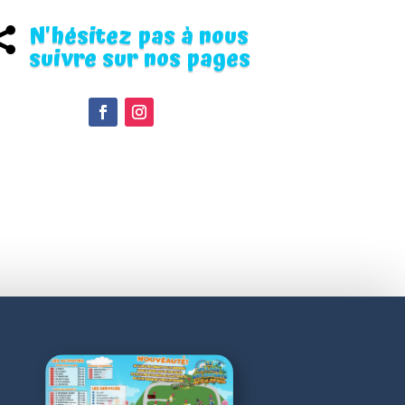
N'hésitez pas à nous

suivre sur nos pages