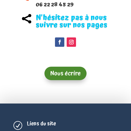
06 22 28 45 29
N'hésitez pas à nous

suivre sur nos pages
Nous écrire
Liens du site
R