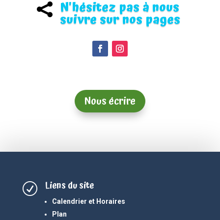
N'hésitez pas à nous

suivre sur nos pages
Nous écrire
Liens du site
R
Calendrier et Horaires
Plan