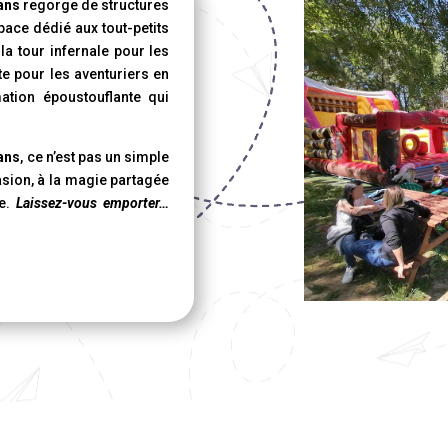
 ans
regorge de structures
pace dédié aux tout-petits
a tour infernale pour les
te pour les aventuriers en
ation époustouflante qui
 ans
, ce n’est pas un simple
asion, à la magie partagée
ge.
Laissez-vous emporter…