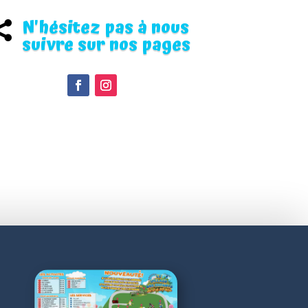
N'hésitez pas à nous

suivre sur nos pages