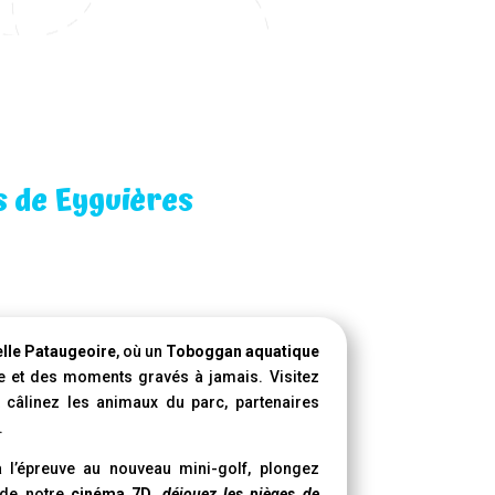
s de Eyguières
lle Pataugeoire
, où un
Toboggan aquatique
e et des moments gravés à jamais. Visitez
 câlinez les animaux du parc, partenaires
.
à l’épreuve au nouveau mini-golf, plongez
 de notre
cinéma 7D
,
déjouez les pièges de