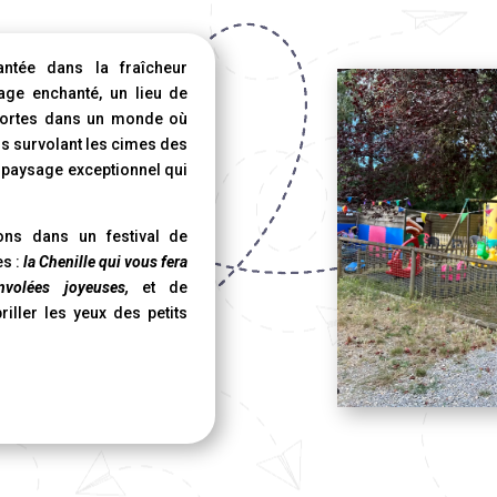
ntée dans la fraîcheur
lage enchanté, un lieu de
 portes dans un monde où
us survolant les cimes des
 paysage exceptionnel qui
ons dans un festival de
es :
la Chenille qui vous fera
volées joyeuses,
et de
iller les yeux des petits