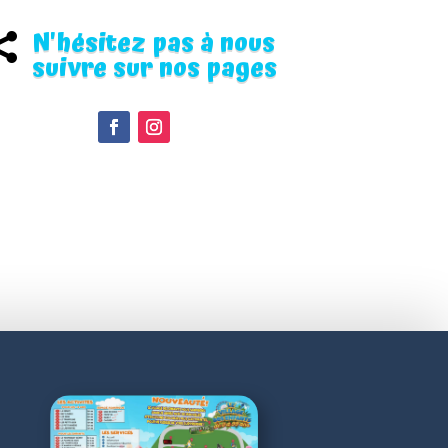
N'hésitez pas à nous

suivre sur nos pages