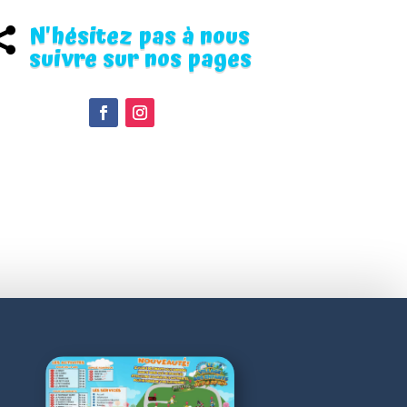
N'hésitez pas à nous

suivre sur nos pages