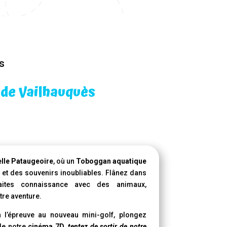
s
 de Vailhauquès
lle Pataugeoire
, où un
Toboggan aquatique
 et des souvenirs inoubliables. Flânez dans
aites connaissance avec des animaux,
tre aventure.
à l’épreuve au nouveau mini-golf, plongez
de notre
cinéma 7D
,
tentez de sortir de notre