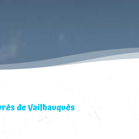
près de Vailhauquès