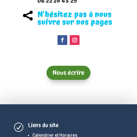
06 22 28 45 29
N'hésitez pas à nous

suivre sur nos pages
Nous écrire
Liens du site
R
Calendrier et Horaires