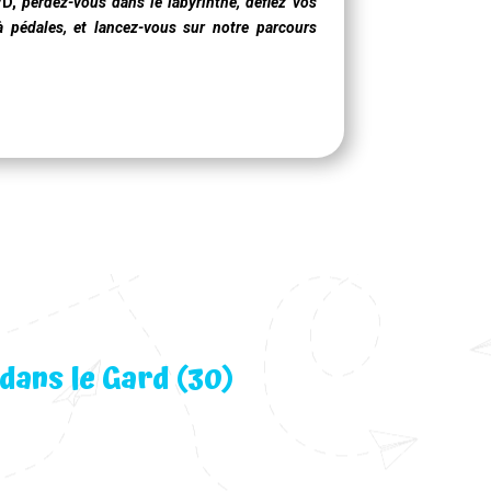
7D
,
perdez-vous dans le labyrinthe, défiez vos
à pédales, et lancez-vous sur notre parcours
dans le Gard (30)