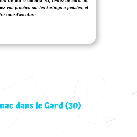
rtes de notre
cinéma 7D
,
tentez de sortir de
iez vos proches sur les kartings à pédales, et
tre zone d’aventure.
nac dans le Gard (30)