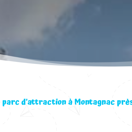
 parc d’attraction à Montagnac prè