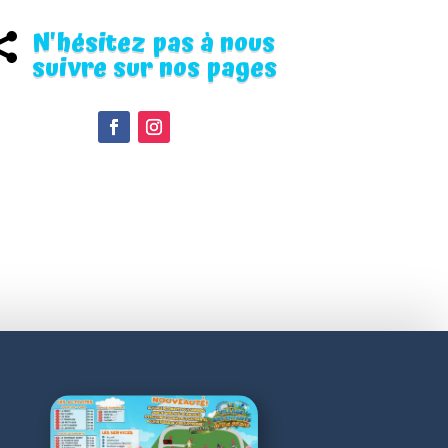
N'hésitez pas à nous

suivre sur nos pages