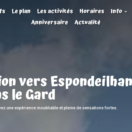
fs
Le plan
Les activités
Horaires
Info
Anniversaire
Actualité
ion vers Espondeilhan
s le Gard
vez une expérience inoubliable et pleine de sensations fortes.