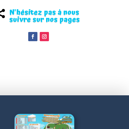
N'hésitez pas à nous

suivre sur nos pages