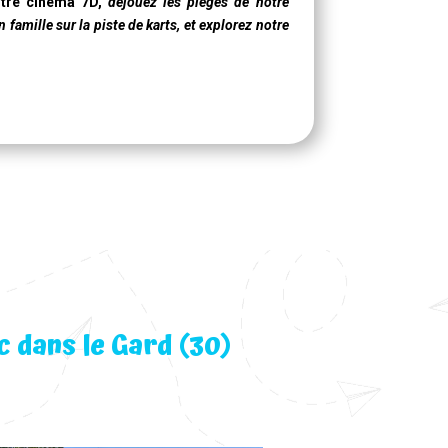
otre
cinéma 7D
,
déjouez les pièges de notre
famille sur la piste de karts, et explorez notre
c dans le Gard (30)