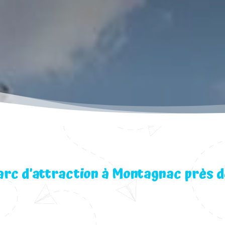
arc d’attraction à Montagnac près 