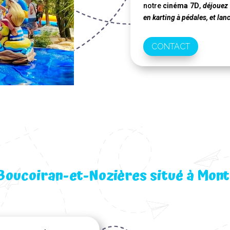
notre
cinéma 7D
,
déjouez 
en karting à pédales, et la
CONTACT
 Boucoiran-et-Nozières situé à Mont