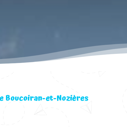
de Boucoiran-et-Nozières