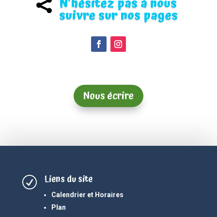
N'hésitez pas à nous

suivre sur nos pages
Nous écrire
Liens du site
R
Calendrier et Horaires
Plan